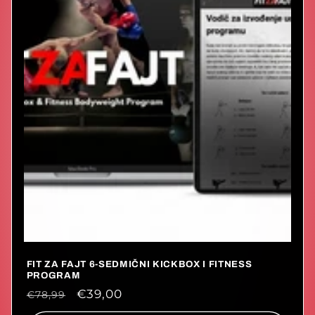
j
a
:
FIT ZA FAJT 6-SEDMIČNI KICKBOX I FITNESS
PROGRAM
Redovna
Prodajna
€39,00
€78,99
cijena
cijena