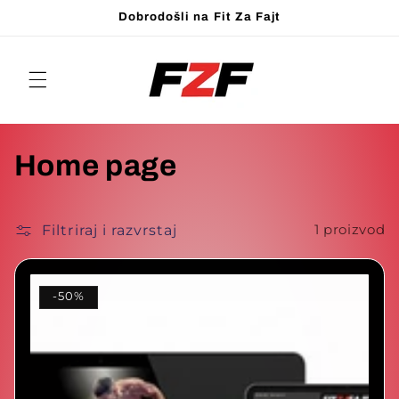
Preskoči
Dobrodošli na Fit Za Fajt
na
sadržaj
K
Home page
o
Filtriraj i razvrstaj
1 proizvod
l
e
-50%
k
c
i